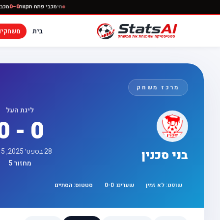
חי
מכבי פתח 
בית
משחקים
מרכז משחק
ליגת העל
0 - 0
28 בספט׳ 2025, 17:15
בני סכנין
מחזור 5
שופט:
לא זמין
שערים:
0
-
0
סטטוס:
הסתיים