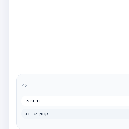
'
46
דני גרופר
קרווין אנדרדה