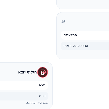
'
46
מתו אנים
אבראהימה דראמי
חילוף יוצא
יוצא
נכנס
Maccabi Tel Aviv