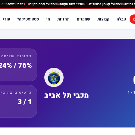
תקווה
0–0
מכבי נתניה
חי
הפועל קטמון ירושלים
0–0
מכבי פתח תקווה
חי
הפועל פתח תקווה
0–1
מכ
טבלה
קבוצות
שחקנים
תחזיות
חי
סטטיסטיקה
עוד
▾
▾
כדורגל שליטה
76% / 24%
כרטיסים צהובים
מכבי תל אביב
1 / 3