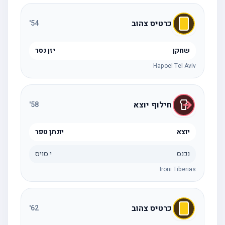
כרטיס צהוב
'
54
שחקן
יזן נסר
Hapoel Tel Aviv
חילוף יוצא
'
58
יוצא
יונתן טפר
נכנס
י סויס
Ironi Tiberias
כרטיס צהוב
'
62