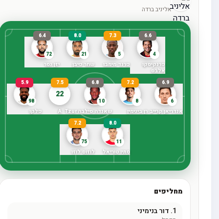
אליניב ברדה
6.4
8.0
7.3
6.6
72
21
5
4
פרנקיסקו
פרנד מימבו
שחר פיבן
יזן נסר
אלבס
5.9
7.5
6.8
7.2
6.9
22
98
10
8
6
אנדריאן קרייב
רן בינימין
שאנדה סילבה
A. Tzur
פלקו
7.2
8.0
75
11
סתיו טוריאל
לוזוס לוזו
מחליפים
1.
דור בנימיני