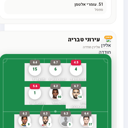
51.
עומרי אלטמן
ספסל
עירוני טבריה
מאמן
אלירן חודדה
6.4
6.7
4.5
15
6
4
E. Balilti
F. Abu Akel
Sambinha
5.6
6.2
6.7
1
90
14
והיב
פטר מיחל
R. Santos
חביבאללה
6.2
6.3
6.3
6.4
9
7
5
37