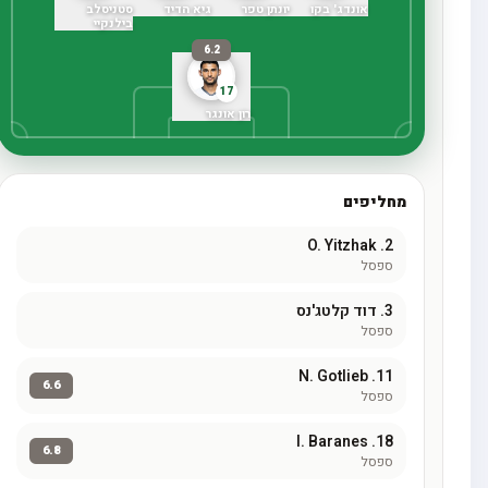
אונדג' בקו
יונתן טפר
גיא הדיד
סטניסלב
בילנקיי
6.2
17
רון אונגר
מחליפים
O. Yitzhak
2.
ספסל
3.
דוד קלטג'נס
ספסל
N. Gotlieb
11.
6.6
ספסל
I. Baranes
18.
6.8
ספסל