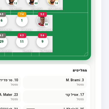
12
40
14
אבדלה ג'בר
ג'וניר פיס
אמנול בנד
מ
6.3
7.4
5.2
6
1
30
אלקס פג'יק
G. Amos
 Ghnayem
6.2
4.3
5.6
29
11
9
. Khutaba
Owusu
Ze Turbo
מחליפים
3.
M. Brami
10.
סר פדיד
ספסל
ספסל
17.
אסיל קני
23.
A. Mater
ספסל
ספסל