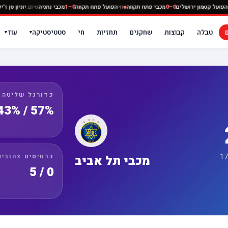
יה
חי
הפועל קטמון ירושלים
0–0
מכבי פתח תקווה
חי
הפועל פתח תקווה
0–1
מכבי נתניה
סיום:
יוניון
טבלה
קבוצות
שחקנים
תחזיות
חי
סטטיסטיקה
עוד
▾
▾
כדורגל שליטה
57% / 43%
כרטיסים צהובים
מכבי תל אביב
0 / 5