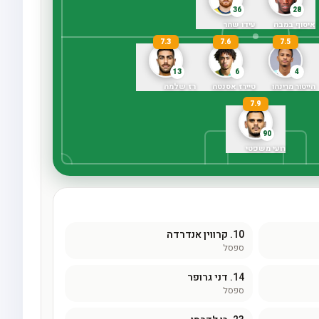
36
28
איסוף במבה
עידו שהר
7.3
7.6
7.5
13
6
4
הייטור מרינהו
טיירז אסנטה
רז שלמה
7.9
90
רועי משפטי
10.
קרווין אנדרדה
ספסל
14.
דני גרופר
ספסל