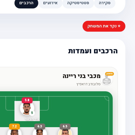
סקירה
סטטיסטיקה
אירועים
הרכבים
⭐ נקד את המשחק
הרכבים ועמדות
מכבי בני ריינה
מאמן
סלובודב דראפיץ
5.8
5
איד הבשי
7.2
6.3
6.5