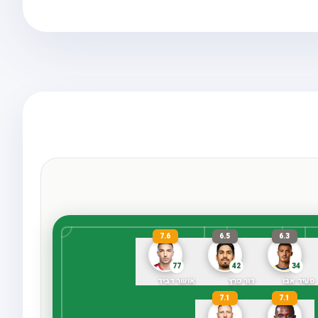
7.6
6.5
6.3
77
42
34
סעיד אבו
דור פרץ
אושר דביד
7.1
7.1