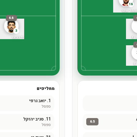
16
וחמד שקר
6.6
3
E.
רוי רביבו
E
מחליפים
1.
יואב גרפי
ספסל
11.
סגיב יהזקל
6.5
ספסל