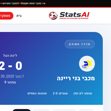
חי
מכבי פתח תקווה
0–0
מכבי נתנ
בית
משחקים
מרכז משחק
ליגת העל
2 - 0
1 בנוב׳ 2025, 17:30
מכבי בני ריינה
מחזור 9
שופט:
לא זמין
שערים:
0
-
2
סטטוס:
הסתיים