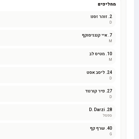
ליפים
2
זוהר זסנו
7
איי קנגניסוקף
10
מטיס לב
24
ליסב אסט
27
פיר קורנוד
D. Darzi
28
6.3
פסל
40
שרף קף