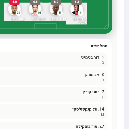
5.8
6.5
6.0
6.3
21
16
5
4
פרנקיסקו
פרנד מימבו
דורון לדנר
שחר פיבן
אלבס
ליפים
1
דור בנימיני
3
זיב מורגן
7
רועי קורין
14
אל קנקפולסקי
27
מור בוסקילה