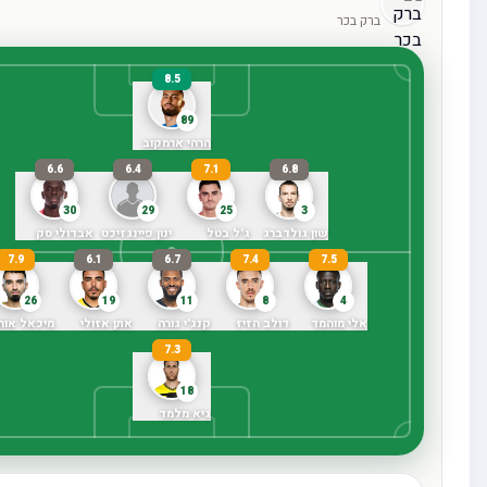
ברק בכר
8.5
89
הרהי ארמקוב
6.6
6.4
7.1
6.8
30
29
25
3
שון גולדברג
ג'ל בטל
ינון פיינגזיכט
אבדולי סק
7.9
6.1
6.7
7.4
7.5
26
19
11
8
4
אלי מוהמד
דולב הזיז
קנג'י גורה
אתן אזולי
מיכאל אוהן
7.3
18
גיא מלמד