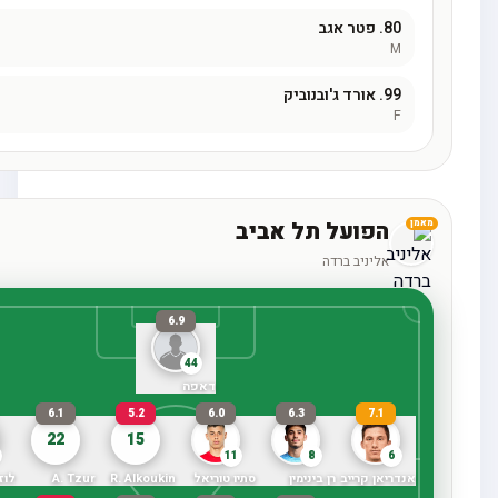
80
פטר אגב
99
אורד ג'ובנוביק
הפועל תל אביב
אליניב ברדה
6.9
44
דאפה
6.1
6.1
5.2
6.0
6.3
7.1
22
15
75
11
8
6
יאן קרייב
רן בינימין
סתיו טוריאל
R. Alkoukin
A. Tzur
לוזוס לוזו