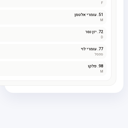
51
עומרי אלטמן
72
יזן נסר
77
עומרי לוי
פסל
98
פלקו