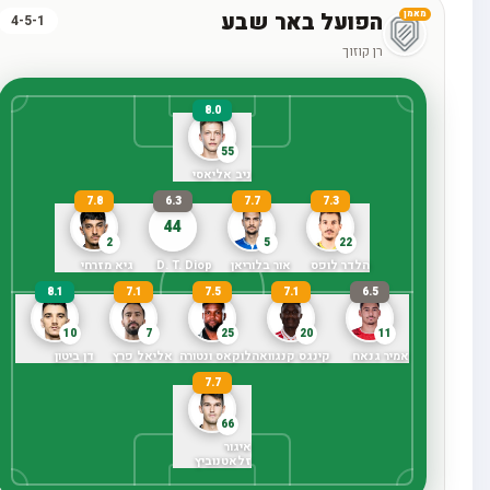
הפועל באר שבע
מאמן
4-5-1
רן קוזוך
8.0
55
ניב אליאסי
7.8
6.3
7.7
7.3
44
2
5
22
הלדר לופס
אור בלוריאן
D. T. Diop
גיא מזרחי
8.1
7.1
7.5
7.1
6.5
10
7
25
20
11
אמיר גנאח
קינגס קנגוואה
לוקאס ונטורה
אליאל פרץ
דן ביטון
7.7
66
איגור
זלאטנוביץ