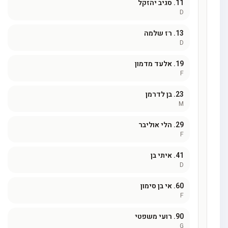
11.
סגיב יהזקל
D
13.
רז שלמה
D
19.
אלעד מדמון
F
23.
בן לדרמן
M
29.
הלי אוליבר
F
41.
איתי בן
D
60.
אי בן סימון
F
90.
רועי משפטי
G