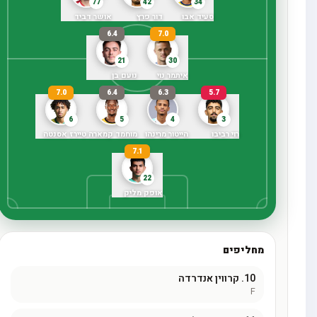
77
42
34
סעיד אבו
דור פרץ
אושר דביד
6.4
7.0
21
30
איתמר נוי
נועם בן
7.0
6.4
6.3
5.7
6
5
4
3
רוי רביבו
הייטור מרינהו
מוחמד קמארה
טיירז אסנטה
7.1
22
אופק מליק
מחליפים
10.
קרווין אנדרדה
F