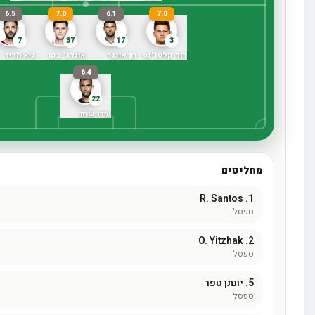
6.5
7.0
6.1
7.0
7
37
17
3
דוד קלטג'נס
רון אונגר
אונדג' בקו
גיא הדיד
6.4
22
עידו שרון