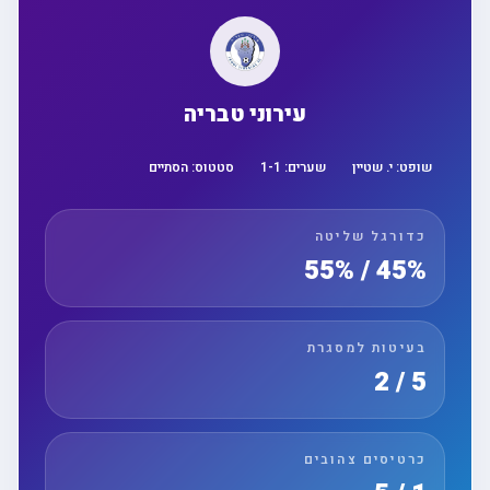
עירוני טבריה
רים:
1
-
1
סטטוס:
הסתיים