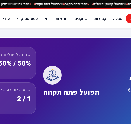
כבי נתניה
חי
הפועל קטמון ירושלים
0–0
מכבי פתח תקווה
חי
הפועל פתח תקווה
0–1
מכבי נתניה
סי
טבלה
קבוצות
שחקנים
תחזיות
חי
סטטיסטיקה
עוד
▾
▾
כדורגל שליטה
50% / 50%
כרטיסים צהובים
הפועל פתח תקווה
1 / 2