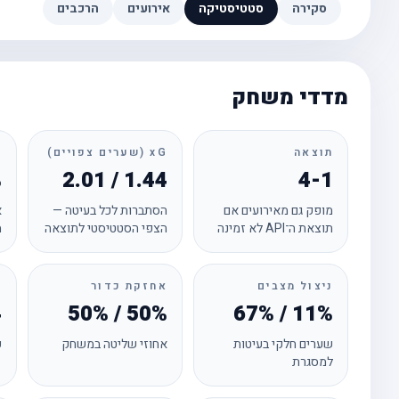
סקירה
סטטיסטיקה
אירועים
הרכבים
מדדי משחק
תוצאה
xG (שערים צפויים)
ד
%
2.01 / 1.44
4-1
מופק גם מאירועים אם
הסתברות לכל בעיטה —
א
תוצאת ה־API לא זמינה
הצפי הסטטיסטי לתוצאה
מ
ניצול מצבים
אחזקת כדור
ק
4
50% / 50%
67% / 11%
שערים חלקי בעיטות
אחוזי שליטה במשחק
ק
למסגרת