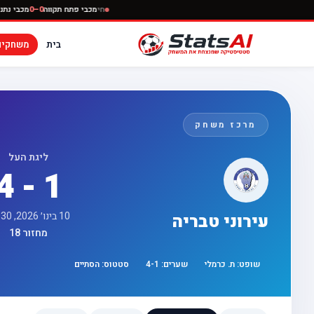
חי
מכבי פתח תקווה
0–0
מ
בית
משחקים
מרכז משחק
ליגת העל
4 - 1
10 בינו׳ 2026, 16:30
עירוני טבריה
מחזור 18
שופט:
ת. כרמלי
שערים:
1
-
4
סטטוס:
הסתיים