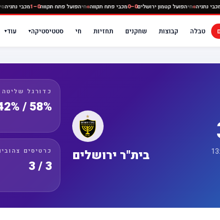
תח תקווה
0–0
מכבי נתניה
חי
הפועל קטמון ירושלים
0–0
מכבי פתח תקווה
חי
הפועל פתח תקווה
0–1
טבלה
קבוצות
שחקנים
תחזיות
חי
סטטיסטיקה
עוד
▾
▾
כדורגל שליטה
58% / 42%
כרטיסים צהובים
בית"ר ירושלים
3 / 3