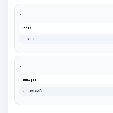
'
73
אדי יון
דור מיכה
'
73
ירדן שועה
ג'והנבוסקו קלו