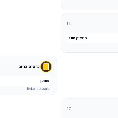
'
14
חיפיוק סונג
כרטיס צהוב
שחקן
Beitar Jerusalem
'
37