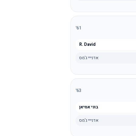
'
61
R. David
אדנייי ג'מס
'
63
בוני אמיאן
אדנייי ג'מס