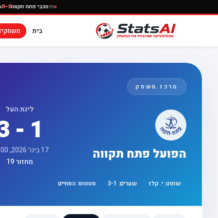
חי
מכבי פ
בית
משחקים
מרכז משחק
ליגת העל
3 - 1
17 בינו׳ 2026, 13:00
הפועל פתח תקווה
מחזור 19
שופט:
י. קלז
שערים:
1
-
3
סטטוס:
הסתיים