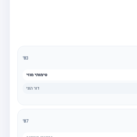
'
83
טימותי מוזי
דור הוגי
'
87