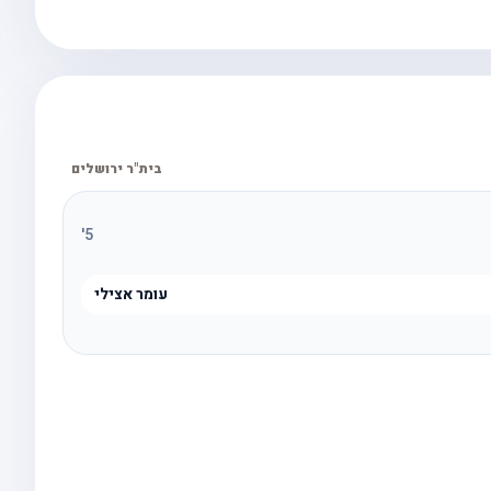
בית"ר ירושלים
'
5
עומר אצילי