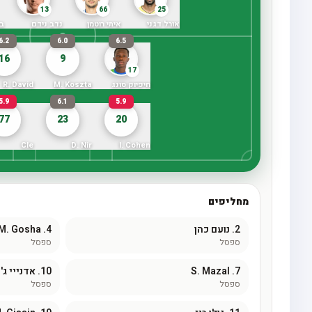
13
66
25
אורל דגני
איתי רוטמן
נדב נידם
בו
6.2
6.0
6.5
16
9
17
חיפיוק סונג
M. Koszta
R. David
5.9
6.1
5.9
77
23
20
Cle
D. Nir
I. Cohen
מחליפים
2.
נועם כהן
4.
M. Gosha
ספסל
ספסל
7.
S. Mazal
10.
אדנייי ג'
ספסל
ספסל