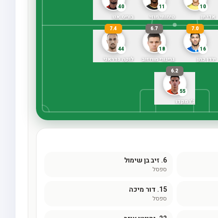
40
11
10
אדי יון
טימותי מוזי
בוריס אנו
7.4
6.7
7.0
44
18
16
ירדן כהן
גריגורי מורוזוב
לוקה גדראני
6.2
55
ג'ו מקדו
6.
זיב בן שימול
ספסל
15.
דור מיכה
ספסל