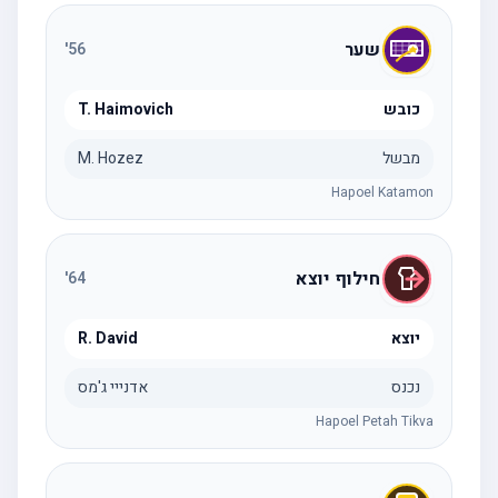
שער
'
56
כובש
T. Haimovich
מבשל
M. Hozez
Hapoel Katamon
חילוף יוצא
'
64
יוצא
R. David
נכנס
אדנייי ג'מס
Hapoel Petah Tikva