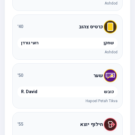
Ashdod
כרטיס צהוב
'
40
שחקן
רועי גורדן
Ashdod
שער
'
50
כובש
R. David
Hapoel Petah Tikva
חילוף יוצא
'
55