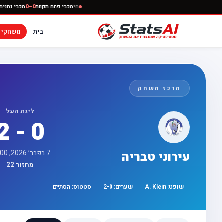
חי
מכבי פתח תקווה
0–0
מכב
בית
משחקים
מרכז משחק
ליגת העל
2 - 0
7 בפבר׳ 2026, 13:00
עירוני טבריה
מחזור 22
שופט:
A. Klein
שערים:
0
-
2
סטטוס:
הסתיים