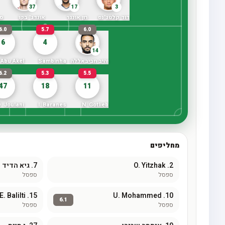
37
17
3
דוד קלטג'נס
רון אונגר
אונדג' בקו
סט
6.0
5.7
6.0
6
4
14
והיב חביבאללה
Sambinha
. Abu Akel
6.2
5.3
5.5
47
18
11
. Joulani
I. Baranes
N. Gotlieb
מחליפים
2.
O. Yitzhak
7.
גיא הדיד
ספסל
ספסל
E. Balilti
15.
U. Mohammed
10.
6.1
ספסל
ספסל