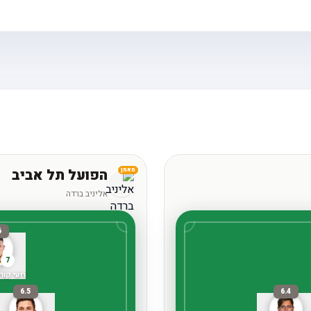
הפועל תל אביב
מאמן
אליניב ברדה
6
7
רועי קורי
6.5
6.4