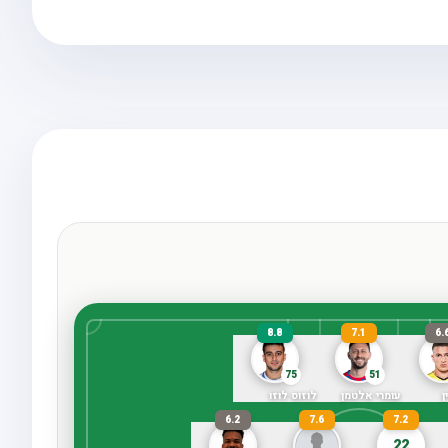
8.8
7.1
6.
75
51
ן
עומרי אלטמן
לוזוס לוזו
6.2
7.6
7.2
22