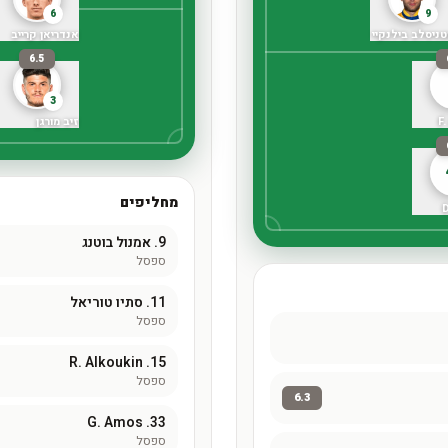
6
9
ניסלב בילנקיי
אנדריאן קרייב
6.5
3
F
זיב מורגן
מחליפים
D
9.
אמנול בוטנג
ספסל
11.
סתיו טוריאל
ספסל
R. Alkoukin
15.
ספסל
6.3
G. Amos
33.
ספסל