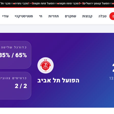
י נתניה
חי
הפועל קטמון ירושלים
0–0
מכבי פתח תקווה
חי
הפועל פתח תקווה
0–1
מכבי נתניה
חי
מ
טבלה
קבוצות
שחקנים
תחזיות
חי
סטטיסטיקה
עוד
▾
▾
כדורגל שליטה
65% / 35%
כרטיסים צהובים
הפועל תל אביב
2 / 2