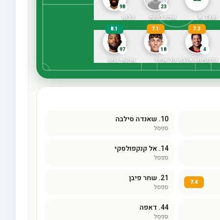
98
23
A. Tzur
עמית למקין
פלקו
8.1
7.1
7.3
97
18
4
פרנקיסקו אלבס
טל ארחל
מרקוס קוקו
10.
שאנדה סילבה
ספסל
14.
אל קנקפולסקי
ספסל
21.
שחר פיבן
7.4
ספסל
44.
דאפה
ספסל