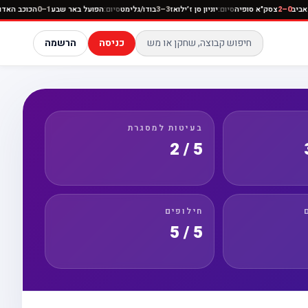
כבי תל אביב
0–2
צסק"א סופיה
סיום:
יוניון סן ז׳ילואז
3–3
בודו/גלימט
סיום:
הפועל באר שבע
1–0
הכו
כניסה
הרשמה
בעיטות למסגרת
5 / 2
חילופים
5 / 5