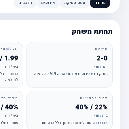
סקירה
סטטיסטיקה
אירועים
הרכבים
תמונת משחק
תוצאה
xG (שערים צפויים)
1.99 / 0.32
2-0
יתרון חוץ
בית / חוץ
מופק גם מאירועים אם תוצאת ה־API לא זמינה
הסתברות לכ
לתוצאה
דיוק בבעיטות
ניצול מצב
40% / 0%
22% / 40%
בית / חוץ
בית / חוץ
אחוז הבעיטות למסגרת מתוך כלל הבעיטות
שערים חלקי