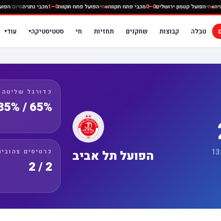
מכבי נתניה
חי
הפועל קטמון ירושלים
0–0
מכבי פתח תקווה
חי
הפועל פתח תקווה
0–1
מכבי נתני
טבלה
קבוצות
שחקנים
תחזיות
חי
סטטיסטיקה
עוד
▾
▾
כדורגל שליטה
65% / 35%
כרטיסים צהובים
הפועל תל אביב
2 / 2