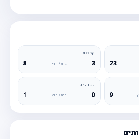
קרנות
8
3
23
בית / חוץ
נבדלים
1
0
9
ץ
בית / חוץ
ותים