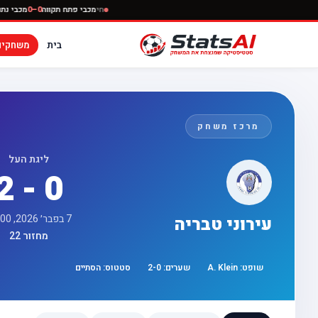
חי
מכבי פתח תקווה
0–0
בית
משחקים
מרכז משחק
ליגת העל
2 - 0
7 בפבר׳ 2026, 13:00
עירוני טבריה
מחזור 22
שופט:
A. Klein
שערים:
0
-
2
סטטוס:
הסתיים