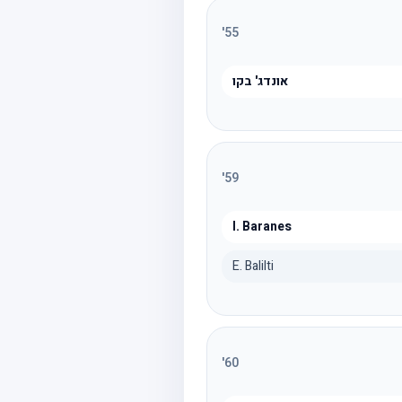
'
55
אונדג' בקו
'
59
I. Baranes
E. Balilti
'
60