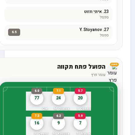
23.
איתי חזוט
ספסל
Y. Stoyanov
27.
6.5
ספסל
הפועל פתח תקווה
מאמן
עומר פרץ
6.0
7.1
5.7
77
24
20
Cle
M. Diarra
I. Cohen
7.3
6.2
5.9
16
9
7
R. David
M. Koszta
S. Mazal