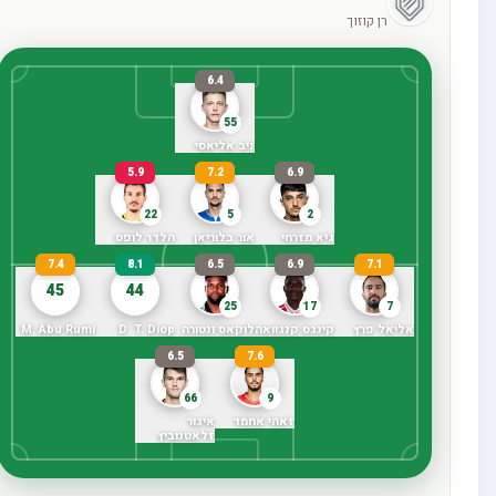
רן קוזוך
6.4
55
ניב אליאסי
5.9
7.2
6.9
22
5
2
גיא מזרחי
אור בלוריאן
הלדר לופס
7.4
8.1
6.5
6.9
7.1
45
44
25
17
7
אליאל פרץ
קינגס קנגוואה
לוקאס ונטורה
D. T. Diop
M. Abu Rumi
6.5
7.6
66
9
זאהי אחמד
איגור
זלאטנוביץ