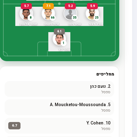
5.7
7.1
5.2
5.9
8
66
35
25
אורל דגני
שחר רוזן
איתי רוטמן
תומר אלטמן
6.1
1
עומר כץ
מחליפים
2.
נועם כהן
ספסל
A. Moucketou-Moussounda
5.
ספסל
Y. Cohen
10.
6.7
ספסל