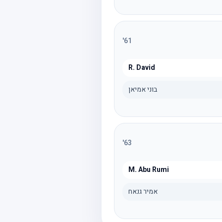
'
61
R. David
בוני אמיאן
'
63
M. Abu Rumi
אמיר גנאח