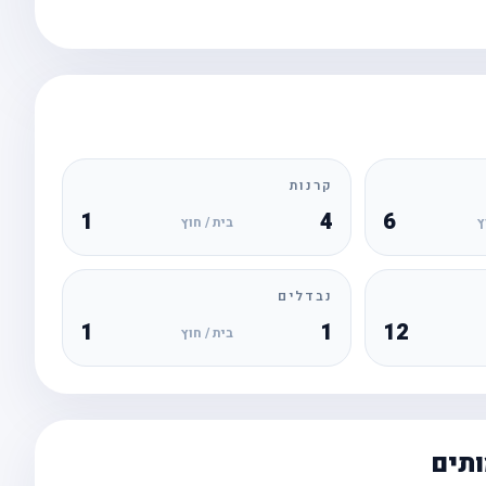
קרנות
1
4
6
ץ
בית / חוץ
נבדלים
1
1
12
בית / חוץ
ותים