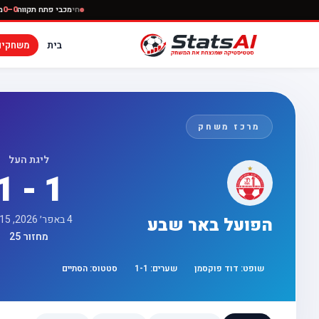
חי
מכבי פתח
בית
משחקים
מרכז משחק
ליגת העל
1 - 1
4 באפר׳ 2026, 17:15
הפועל באר שבע
מחזור 25
שופט:
דוד פוקסמן
שערים:
1
-
1
סטטוס:
הסתיים