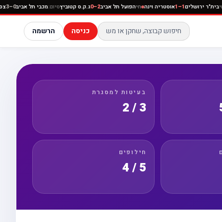
כבי נתניה
חי
בית"ר ירושלים
1–1
אוסטריה וינה
חי
הפועל תל אביב
2–0
ג.ק.ס קטוביץ
סיום:
מכבי תל
כניסה
הרשמה
בעיטות למסגרת
3 / 2
חילופים
5 / 4