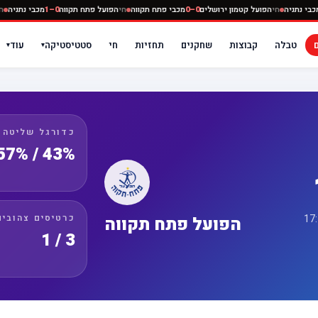
 תקווה
0–0
מכבי נתניה
חי
הפועל קטמון ירושלים
0–0
מכבי פתח תקווה
חי
הפועל פתח תקווה
0–1
מ
טבלה
קבוצות
שחקנים
תחזיות
חי
סטטיסטיקה
עוד
▾
▾
כדורגל שליטה
43% / 57%
כרטיסים צהובים
הפועל פתח תקווה
3 / 1