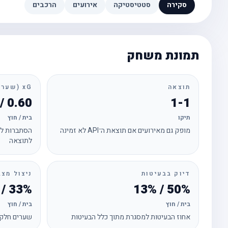
סקירה
סטטיסטיקה
אירועים
הרכבים
תמונת משחק
תוצאה
xG (שערים צפויים)
0.60 / 1.02
1-1
תיקו
בית / חוץ
מופק גם מאירועים אם תוצאת ה־API לא זמינה
הסתברות לכ
לתוצאה
דיוק בבעיטות
ניצול מצב
33% / 50%
50% / 13%
בית / חוץ
בית / חוץ
אחוז הבעיטות למסגרת מתוך כלל הבעיטות
שערים חלקי