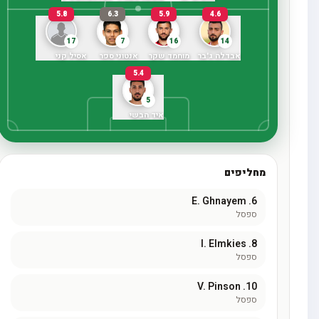
5.8
6.3
5.9
4.6
17
7
16
14
אבדלה ג'בר
מוחמד שקר
אנטוני ספר
אסיל קני
5.4
5
איד הבשי
מחליפים
E. Ghnayem
6.
ספסל
I. Elmkies
8.
ספסל
V. Pinson
10.
ספסל