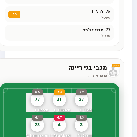
J. N'Zi
75.
7.9
ספסל
77.
אדנייי ג'מס
ספסל
מכבי בני ריינה
מאמן
אדאם אדהיה
6.5
7.3
6.2
77
31
27
I. Goren
L. Gliklich
C. Tiehi
6.1
4.7
6.3
23
4
3
V. Damascan
I. Abu Abaid
M. Brami