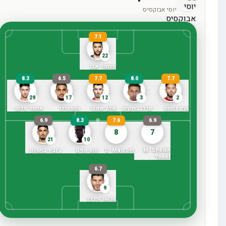
יוסי אבוקסיס
7.1
22
מוהמד אבו
8.3
6.5
7.7
8.0
7.7
29
17
12
3
2
מרון גנטוס
קרלו ברוקיק
אלון אזוגי
הסן הילו
אחמד סלמן
6.9
8.3
7.6
6.9
8
7
21
10
M. Sheikh
D. Maicom
מתו אנים
ג'וביר בושנק
Yosef
6.7
9
ארטור מירנין