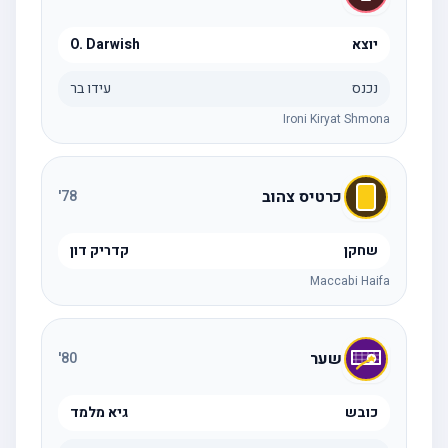
יוצא
O. Darwish
נכנס
עידו בר
Ironi Kiryat Shmona
כרטיס צהוב
'
78
שחקן
קדריק דון
Maccabi Haifa
שער
'
80
כובש
גיא מלמד