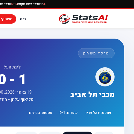
חי
מכבי פתח תקווה
0–0
בית
משחקים
מרכז משחק
ליגת העל
0 - 1
19 באפר׳ 2026, 17:30
מכבי תל אביב
פליאוף עליון - מחזור 
שופט:
יגאל פריד
שערים:
1
-
0
סטטוס:
הסתיים