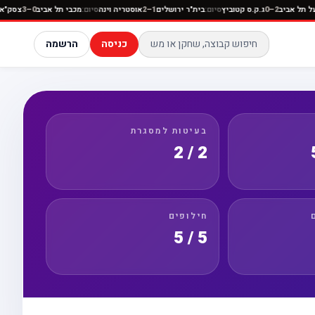
יום:
הפועל תל אביב
2–0
ג.ק.ס קטוביץ
סיום:
בית"ר ירושלים
1–2
אוסטריה וינה
סיום:
מכבי תל אביב
0–3
כניסה
הרשמה
בעיטות למסגרת
2 / 2
חילופים
5 / 5