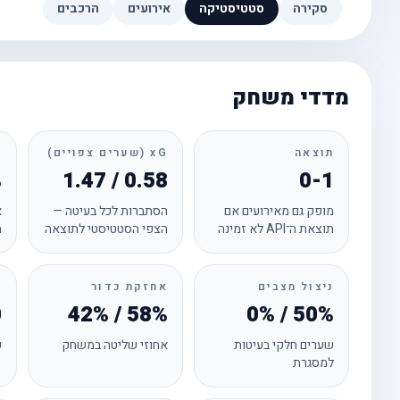
סקירה
סטטיסטיקה
אירועים
הרכבים
מדדי משחק
תוצאה
xG (שערים צפויים)
ד
%
1.47 / 0.58
0-1
מופק גם מאירועים אם
הסתברות לכל בעיטה —
א
תוצאת ה־API לא זמינה
הצפי הסטטיסטי לתוצאה
מ
ניצול מצבים
אחזקת כדור
ק
0
42% / 58%
0% / 50%
שערים חלקי בעיטות
אחוזי שליטה במשחק
ק
למסגרת