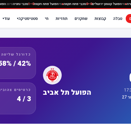
מכבי נתניה
חי
הפועל קטמון ירושלים
0–0
מכבי פתח תקווה
חי
הפועל פתח תקווה
0–1
מכבי נתניה
ס
טבלה
קבוצות
שחקנים
תחזיות
חי
סטטיסטיקה
עוד
▾
▾
כדורגל שליטה
42% / 58%
כרטיסים צהובים
הפועל תל אביב
3 / 4
27