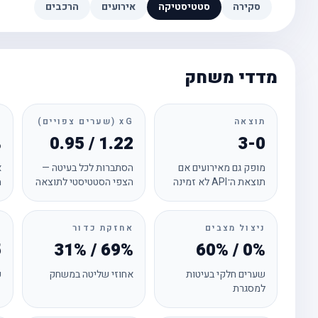
סקירה
סטטיסטיקה
אירועים
הרכבים
מדדי משחק
תוצאה
xG (שערים צפויים)
ד
%
0.95 / 1.22
3-0
מופק גם מאירועים אם
הסתברות לכל בעיטה —
א
תוצאת ה־API לא זמינה
הצפי הסטטיסטי לתוצאה
מ
ניצול מצבים
אחזקת כדור
ק
5
31% / 69%
60% / 0%
שערים חלקי בעיטות
אחוזי שליטה במשחק
ק
למסגרת