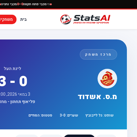
חי
מכבי פתח תקווה
0–0
מכבי
בית
משחקים
מרכז משחק
ליגת העל
3 - 0
3 במאי 2026, 17:00
מ.ס. אשדוד
פליאוף תחתון - מחזור 
שופט:
גל לייבוביץ
שערים:
0
-
3
סטטוס:
הסתיים