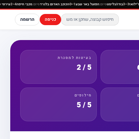
וניון סן ז׳ילואז
3–3
בודו/גלימט
סיום:
הפועל באר שבע
1–0
הכוכב האדום בלגרד
סיום:
מכבי חיפה
4–2
כניסה
הרשמה
בעיטות למסגרת
5 / 2
חילופים
5 / 5