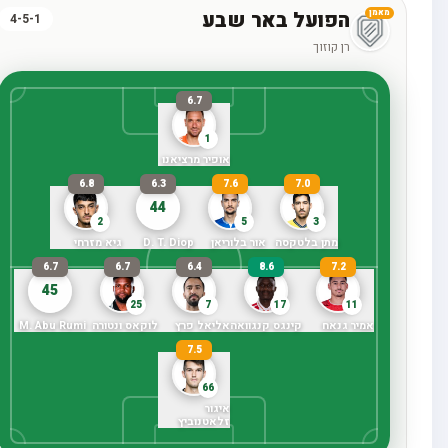
הפועל באר שבע
מאמן
4-5-1
רן קוזוך
6.7
1
אופיר מרציאנו
6.8
6.3
7.6
7.0
44
2
5
3
מתן בלטקסה
אור בלוריאן
D. T. Diop
גיא מזרחי
6.7
6.7
6.4
8.6
7.2
45
25
7
17
11
אמיר גנאח
קינגס קנגוואה
אליאל פרץ
לוקאס ונטורה
M. Abu Rumi
7.5
66
איגור
זלאטנוביץ