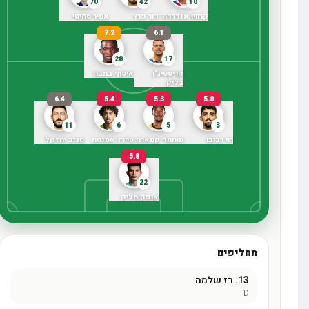
70
42
10
קרווין אנדרדה
דור פרץ
אמיר סהיטי
7.2
6.1
28
17
קריסטיג'ן
איסוף במבה
בליק
6.4
5.4
5.3
5.8
11
6
5
3
רוי רביבו
מוחמד קמארה
טיירז אסנטה
סגיב יהזקל
5.8
22
אופק מליק
מחליפים
13.
רז שלמה
D