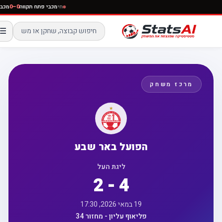
חי
מכבי פתח תקווה
0–0
מ
☰
מרכז משחק
הפועל באר שבע
ליגת העל
2 - 4
19 במאי 2026, 17:30
פליאוף עליון - מחזור 34