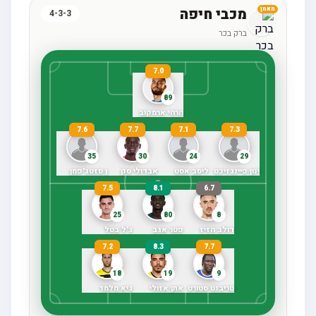
מכבי חיפה
מאמן
4-3-3
ברק בכר
7.0
89
הרהי ארמקוב
7.6
7.7
7.1
7.3
35
30
24
29
ינון פיינגזיכט
ליסב אסט
אבדולי סק
ן סזטג'פמן
7.5
8.1
6.7
25
80
8
דולב הזיז
פטר אגב
ג'ל בטל
7.2
8.3
7.7
18
19
9
טריבנט סטורט
אתן אזולי
גיא מלמד