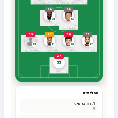
מור בוסקילה
R. Alkoukin
שאנדה סילבה
6.6
6.6
98
14
אל
פלקו
קנקפולסקי
5.9
7.2
5.8
6.1
23
21
18
72
יזן נסר
טל ארחל
שחר פיבן
עמית למקין
4.6
33
G. Amos
מחליפים
1.
דור בנימיני
G