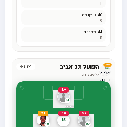
F
40.
שרף קף
G
44.
פדרו ד
D
הפועל תל אביב
מאמן
4-2-3-1
אליניב ברדה
5.9
44
דאפה
7.1
5.8
5.7
15
10
27