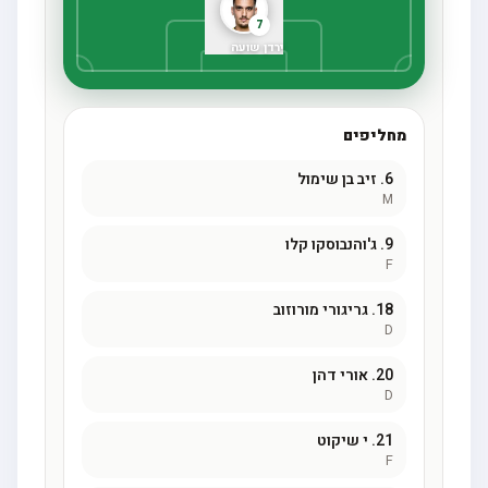
7
ירדן שועה
מחליפים
6.
זיב בן שימול
M
9.
ג'והנבוסקו קלו
F
18.
גריגורי מורוזוב
D
20.
אורי דהן
D
21.
י שיקוט
F