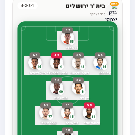
בית"ר ירושלים
מאמן
4-2-3-1
ברק יצחקי
6.7
55
ג'ו מקדו
6.6
4.3
6.5
6.6
14
4
44
16
ירדן כהן
לוקה גדראני
בריאן קרבאלי
רוי אלימלח
6.6
6.4
40
8
ירין לוי
בוריס אנו
6.1
6.1
5.9
77
15
11
טימותי מוזי
דור מיכה
עומר אצילי
6.8