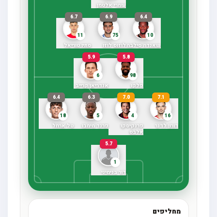
עומרי אלטמן
6.7
6.9
6.4
11
75
10
שאנדה סילבה
לוזוס לוזו
סתיו טוריאל
5.9
5.8
6
98
פלקו
אנדריאן קרייב
6.4
6.3
7.0
7.1
18
5
4
16
דורון לדנר
פרנקיסקו
פרנד מימבו
טל ארחל
אלבס
5.7
1
דור בנימיני
מחליפים