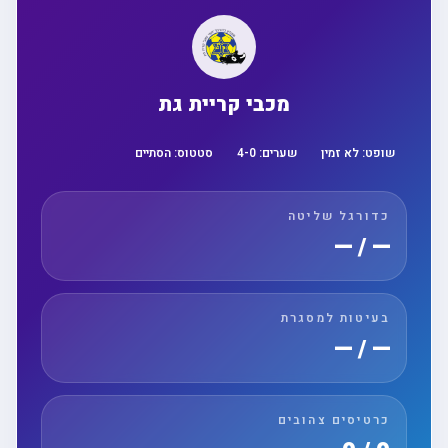
מכבי קריית גת
שופט:
לא זמין
שערים:
0
-
4
סטטוס:
הסתיים
כדורגל שליטה
— / —
בעיטות למסגרת
— / —
כרטיסים צהובים