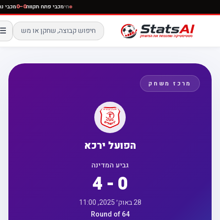
חי
מכבי פתח תקווה
0–0
מכבי נ
☰
מרכז משחק
הפועל ירכא
גביע המדינה
4 - 0
28 באוק׳ 2025, 11:00
Round of 64