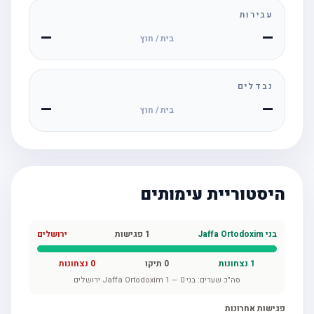
עבירות
—
—
בית / חוץ
נבדלים
—
—
בית / חוץ
היסטוריית עימותים
בני Jaffa Ortodoxim
1
פגישות
ירושלים
1
נצחונות
0
תיקו
0
נצחונות
סה"כ שערים:
בני Jaffa Ortodoxim
0
—
1
ירושלים
פגישות אחרונות