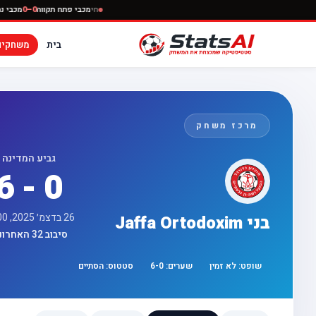
חי
מכבי פתח תקווה
0–0
מ
בית
משחקים
מרכז משחק
גביע המדינה
6 - 0
26 בדצמ׳ 2025, 12:00
בני Jaffa Ortodoxim
סיבוב 32 האחרונות
שופט:
לא זמין
שערים:
0
-
6
סטטוס:
הסתיים