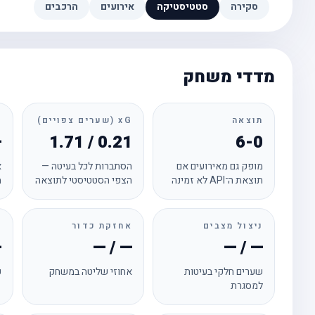
סקירה
סטטיסטיקה
אירועים
הרכבים
מדדי משחק
תוצאה
xG (שערים צפויים)
ד
—
1.71 / 0.21
6-0
מופק גם מאירועים אם
הסתברות לכל בעיטה —
א
תוצאת ה־API לא זמינה
הצפי הסטטיסטי לתוצאה
מ
ניצול מצבים
אחזקת כדור
ק
—
— / —
— / —
שערים חלקי בעיטות
אחוזי שליטה במשחק
ק
למסגרת