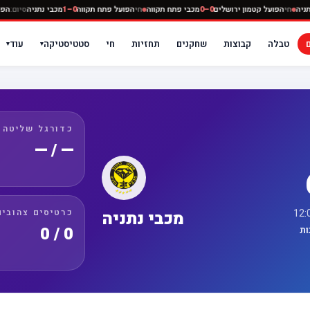
כבי נתניה
חי
הפועל קטמון ירושלים
0–0
מכבי פתח תקווה
חי
הפועל פתח תקווה
0–1
מכבי נתניה
סי
טבלה
קבוצות
שחקנים
תחזיות
חי
סטטיסטיקה
עוד
▾
▾
כדורגל שליטה
— / —
כרטיסים צהובים
מכבי נתניה
0 / 0