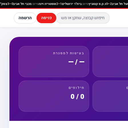
ום:
הפועל תל אביב
2–0
ג.ק.ס קטוביץ
סיום:
בית"ר ירושלים
1–2
אוסטריה וינה
סיום:
מכבי תל אביב
0–3
כניסה
הרשמה
בעיטות למסגרת
— / —
חילופים
0 / 0