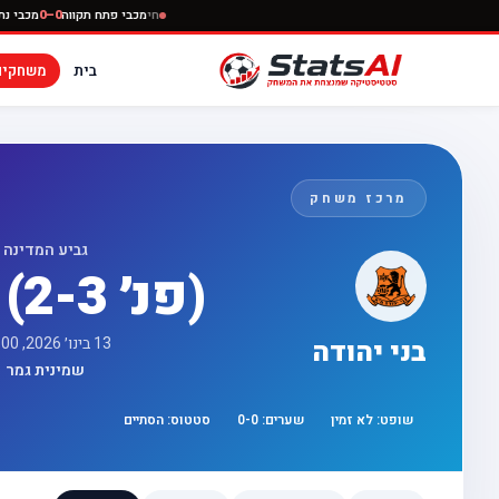
חי
מכבי פתח תקווה
0–0
בית
משחקים
מרכז משחק
גביע המדינה
0 - 0 (פנ׳ 2-3)
13 בינו׳ 2026, 17:00
בני יהודה
שמינית גמר
שופט:
לא זמין
שערים:
0
-
0
סטטוס:
הסתיים