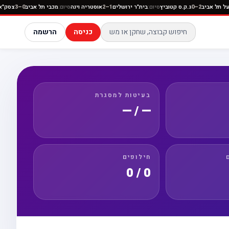
ום:
הפועל תל אביב
2–0
ג.ק.ס קטוביץ
סיום:
בית"ר ירושלים
1–2
אוסטריה וינה
סיום:
מכבי תל אביב
0–3
כניסה
הרשמה
בעיטות למסגרת
— / —
חילופים
0 / 0