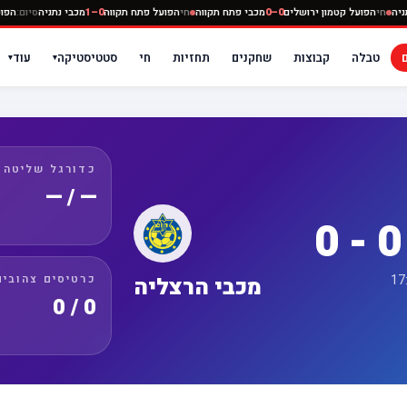
מכבי נתניה
חי
הפועל קטמון ירושלים
0–0
מכבי פתח תקווה
חי
הפועל פתח תקווה
0–1
מכבי נתניה
סי
טבלה
קבוצות
שחקנים
תחזיות
חי
סטטיסטיקה
עוד
▾
▾
כדורגל שליטה
— / —
כרטיסים צהובים
מכבי הרצליה
0 / 0