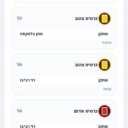
כרטיס צהוב
'
63
שחקן
מתן בלטקסה
home
כרטיס צהוב
'
66
שחקן
רוי רביבו
away
כרטיס אדום
'
66
שחקן
רוי רביבו