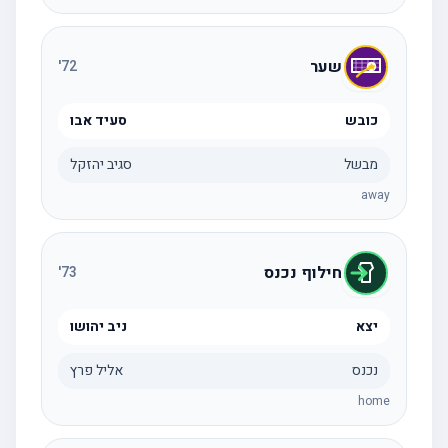
שער
'
72
כובש
סעיד אבו
מבשל
סגיב יהזקל
away
חילוף נכנס
'
73
יצא
ניב יהושו
נכנס
אליל פרץ
home