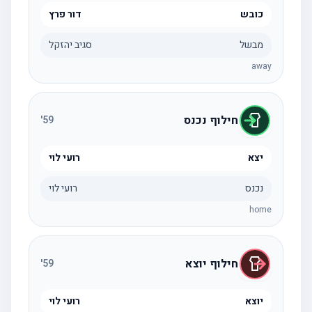
כובש
דור פרץ
מבשל
סגיב יהזקל
away
חילוף נכנס
'
59
יצא
רועי לוי
נכנס
רועי לוי
home
חילוף יוצא
'
59
יוצא
רועי לוי