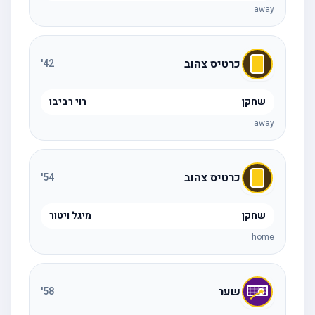
away
כרטיס צהוב
'
42
שחקן
רוי רביבו
away
כרטיס צהוב
'
54
שחקן
מיגל ויטור
home
שער
'
58