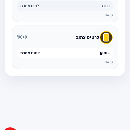
נכנס
לוטם אסרס
away
כרטיס צהוב
'
90
+9
שחקן
לוטם אסרס
away