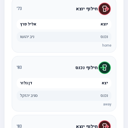
חילוף יוצא
'
73
יוצא
אליל פרץ
נכנס
ניב יהושו
home
חילוף נכנס
'
83
יצא
דן גלזר
נכנס
סגיב יהזקל
away
חילוף יוצא
'
83