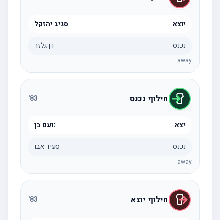
יוצא
סגיב יהזקל
נכנס
דן גלזר
away
חילוף נכנס
'
83
יצא
נועם בן
נכנס
סעיד אבו
away
חילוף יוצא
'
83