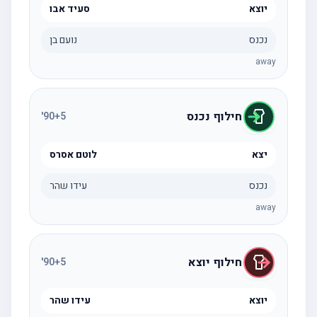
יוצא
סעיד אבו
נכנס
נועם בן
away
חילוף נכנס
'
90
+5
יצא
לוטם אסרס
נכנס
עידו שהר
away
חילוף יוצא
'
90
+5
יוצא
עידו שהר