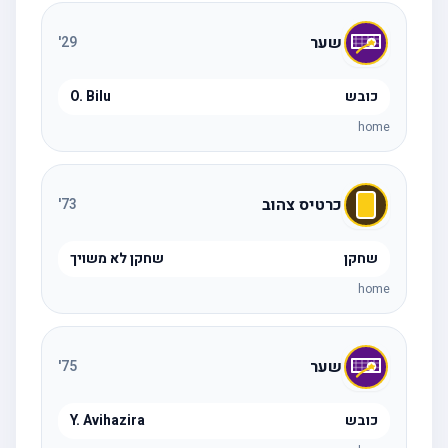
שער
'
29
כובש
O. Bilu
home
כרטיס צהוב
'
73
שחקן
שחקן לא משויך
home
שער
'
75
כובש
Y. Avihazira