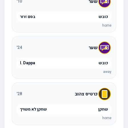
שער
'
10
כובש
בסם זרור
home
שער
'
24
כובש
I. Dappa
away
כרטיס צהוב
'
28
שחקן
שחקן לא משויך
home