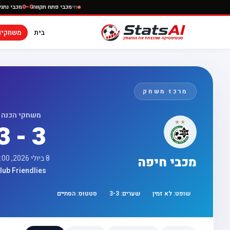
חי
מכבי פתח תקווה
0–0
מכבי
בית
משחקים
מרכז משחק
משחקי הכנה
3 - 3
8 ביולי 2026, 15:00
מכבי חיפה
lub Friendlies
שופט:
לא זמין
שערים:
3
-
3
סטטוס:
הסתיים