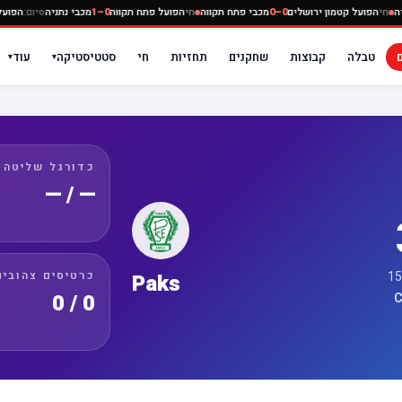
 נתניה
חי
הפועל קטמון ירושלים
0–0
מכבי פתח תקווה
חי
הפועל פתח תקווה
0–1
מכבי נתניה
סיום:
ה
טבלה
קבוצות
שחקנים
תחזיות
חי
סטטיסטיקה
עוד
▾
▾
כדורגל שליטה
— / —
כרטיסים צהובים
Paks
0 / 0
C