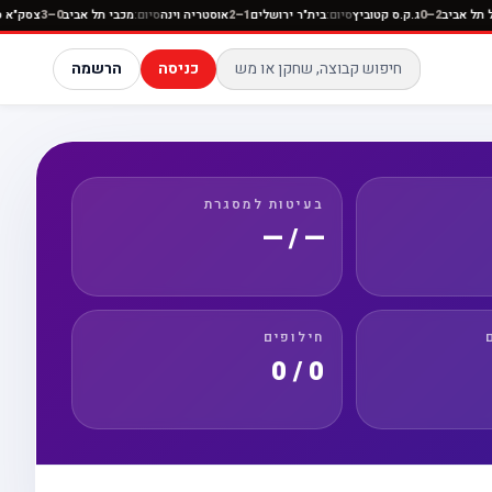
פועל תל אביב
2–0
ג.ק.ס קטוביץ
סיום:
בית"ר ירושלים
1–2
אוסטריה וינה
סיום:
מכבי תל אביב
0–3
צסק
כניסה
הרשמה
בעיטות למסגרת
— / —
חילופים
0 / 0