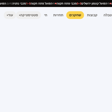
יה
חי
הפועל קטמון ירושלים
0–0
מכבי פתח תקווה
חי
הפועל פתח תקווה
0–1
מכבי נתניה
סיום:
הפו
טבלה
קבוצות
שחקנים
תחזיות
חי
סטטיסטיקה
עוד
▾
▾