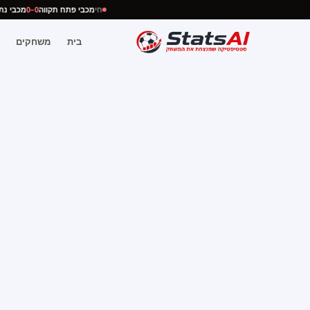
חי
מכבי פתח תקווה
0–0
מכבי 
בית
משחקים