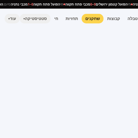
נתניה
חי
הפועל קטמון ירושלים
0–0
מכבי פתח תקווה
חי
הפועל פתח תקווה
0–1
מכבי נתניה
סיום
טבלה
קבוצות
שחקנים
תחזיות
חי
סטטיסטיקה
עוד
▾
▾