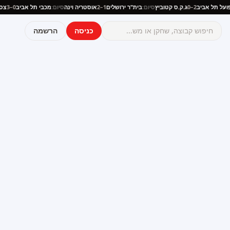
:
הפועל תל אביב
2–0
ג.ק.ס קטוביץ
סיום:
בית"ר ירושלים
1–2
אוסטריה וינה
סיום:
מכבי תל אביב
0–3
כניסה
הרשמה