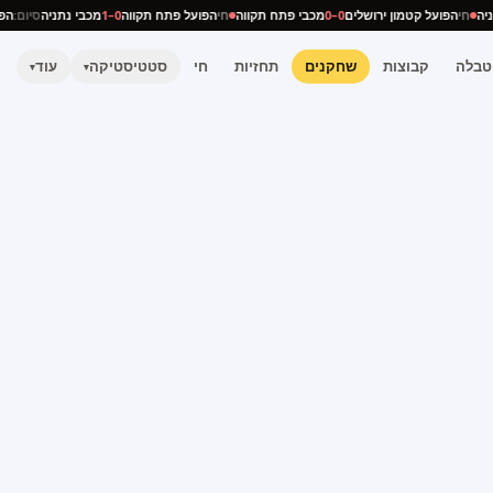
נתניה
חי
הפועל קטמון ירושלים
0–0
מכבי פתח תקווה
חי
הפועל פתח תקווה
0–1
מכבי נתניה
סיום:
טבלה
קבוצות
שחקנים
תחזיות
חי
סטטיסטיקה
עוד
▾
▾