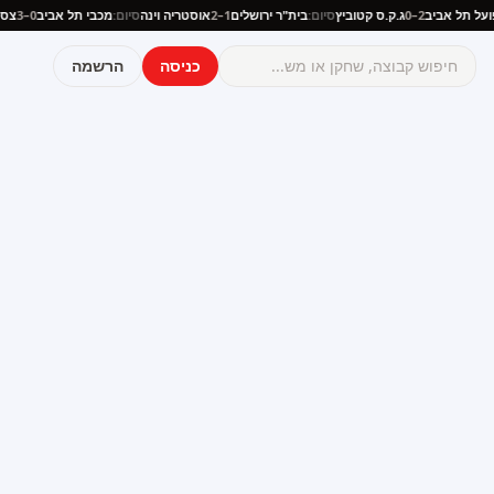
הפועל תל אביב
2–0
ג.ק.ס קטוביץ
סיום:
בית"ר ירושלים
1–2
אוסטריה וינה
סיום:
מכבי תל אביב
0–3
כניסה
הרשמה