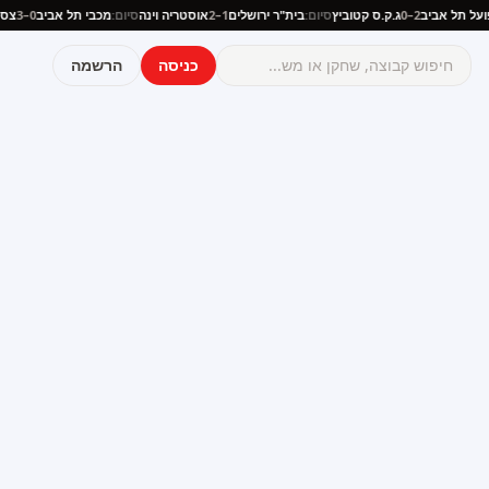
הפועל תל אביב
2–0
ג.ק.ס קטוביץ
סיום:
בית"ר ירושלים
1–2
אוסטריה וינה
סיום:
מכבי תל אביב
0–3
כניסה
הרשמה