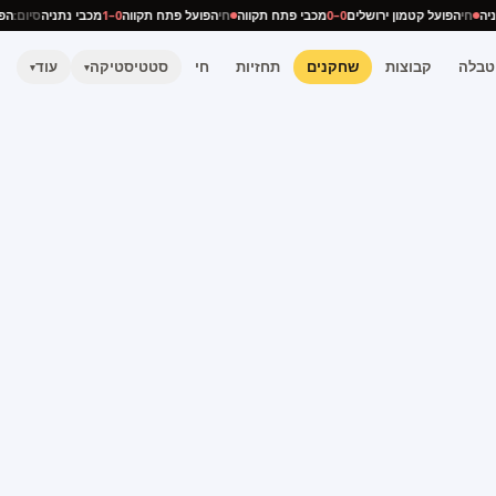
נתניה
חי
הפועל קטמון ירושלים
0–0
מכבי פתח תקווה
חי
הפועל פתח תקווה
0–1
מכבי נתניה
סיום:
טבלה
קבוצות
שחקנים
תחזיות
חי
סטטיסטיקה
עוד
▾
▾