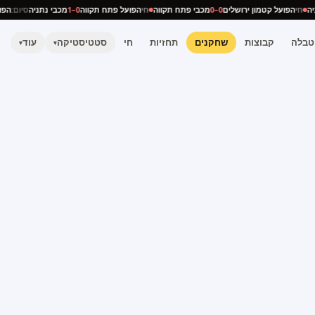
תניה
חי
הפועל קטמון ירושלים
0–0
מכבי פתח תקווה
חי
הפועל פתח תקווה
0–1
מכבי נתניה
סיום:
ה
טבלה
קבוצות
שחקנים
תחזיות
חי
סטטיסטיקה
עוד
▾
▾