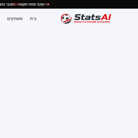
חי
מכבי פתח תקווה
0–0
מכבי נ
בית
משחקים