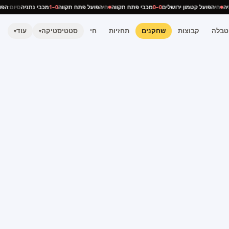
נתניה
חי
הפועל קטמון ירושלים
0–0
מכבי פתח תקווה
חי
הפועל פתח תקווה
0–1
מכבי נתניה
סיום:
טבלה
קבוצות
שחקנים
תחזיות
חי
סטטיסטיקה
עוד
▾
▾