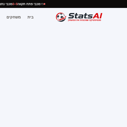
חי
מכבי פתח תקווה
0–0
מכבי 
בית
משחקים