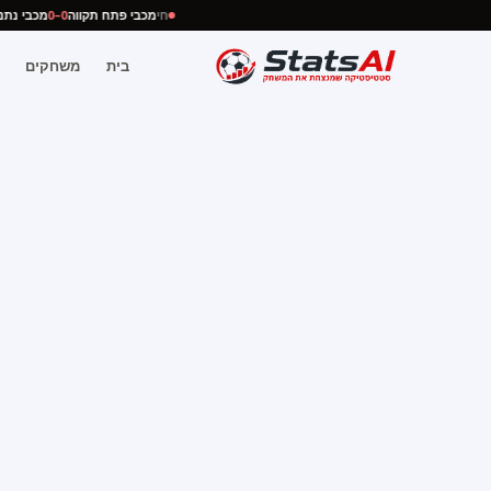
חי
מכבי פתח תקווה
0–0
מכבי נ
בית
משחקים