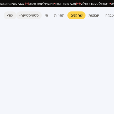
תניה
חי
הפועל קטמון ירושלים
0–0
מכבי פתח תקווה
חי
הפועל פתח תקווה
0–1
מכבי נתניה
סיום:
ה
טבלה
קבוצות
שחקנים
תחזיות
חי
סטטיסטיקה
עוד
▾
▾