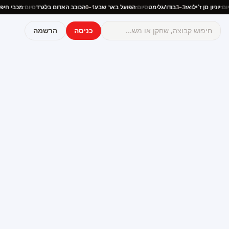
ה
סיום:
יוניון סן ז׳ילואז
3–3
בודו/גלימט
סיום:
הפועל באר שבע
1–0
הכוכב האדום בלגרד
סיום:
מכבי ח
כניסה
הרשמה