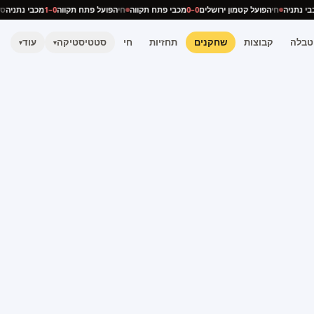
מכבי נתניה
חי
הפועל קטמון ירושלים
0–0
מכבי פתח תקווה
חי
הפועל פתח תקווה
0–1
מכבי נתני
טבלה
קבוצות
שחקנים
תחזיות
חי
סטטיסטיקה
עוד
▾
▾