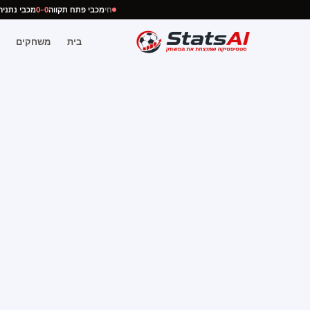
חי
מכבי פתח תקווה
0–0
מכבי נת
בית
משחקים