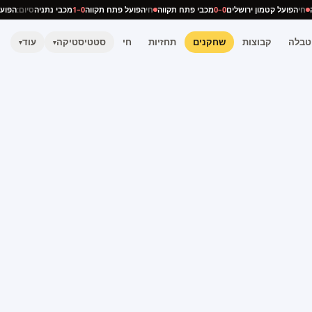
ניה
חי
הפועל קטמון ירושלים
0–0
מכבי פתח תקווה
חי
הפועל פתח תקווה
0–1
מכבי נתניה
סיום:
הפ
טבלה
קבוצות
שחקנים
תחזיות
חי
סטטיסטיקה
עוד
▾
▾