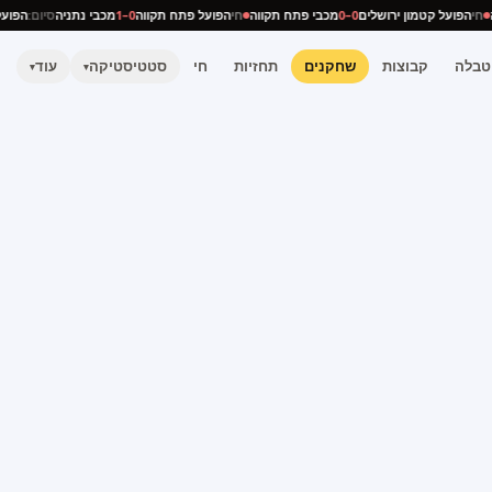
יה
חי
הפועל קטמון ירושלים
0–0
מכבי פתח תקווה
חי
הפועל פתח תקווה
0–1
מכבי נתניה
סיום:
הפ
טבלה
קבוצות
שחקנים
תחזיות
חי
סטטיסטיקה
עוד
▾
▾