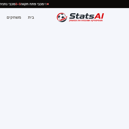
חי
מכבי פתח תקווה
0–0
מכבי נתנ
בית
משחקים