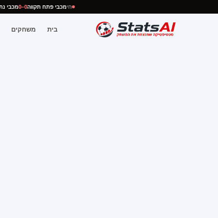
חי
מכבי פתח תקווה
0–0
מכבי 
בית
משחקים