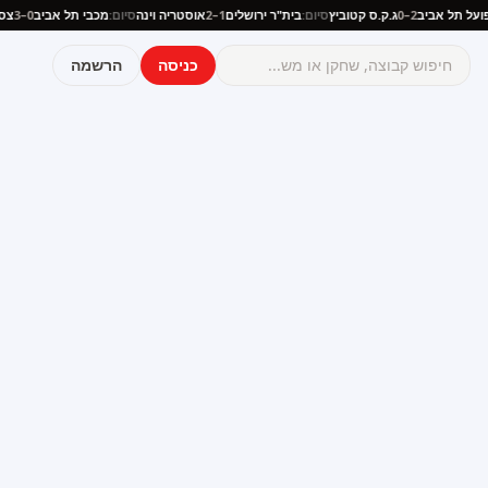
:
הפועל תל אביב
2–0
ג.ק.ס קטוביץ
סיום:
בית"ר ירושלים
1–2
אוסטריה וינה
סיום:
מכבי תל אביב
0–3
כניסה
הרשמה