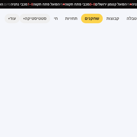
נתניה
חי
הפועל קטמון ירושלים
0–0
מכבי פתח תקווה
חי
הפועל פתח תקווה
0–1
מכבי נתניה
סיום
טבלה
קבוצות
שחקנים
תחזיות
חי
סטטיסטיקה
עוד
▾
▾