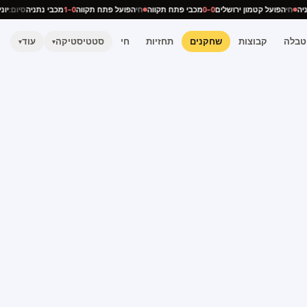
נתניה
חי
הפועל קטמון ירושלים
0–0
מכבי פתח תקווה
חי
הפועל פתח תקווה
0–1
מכבי נתניה
סיום:
טבלה
קבוצות
שחקנים
תחזיות
חי
סטטיסטיקה
עוד
▾
▾