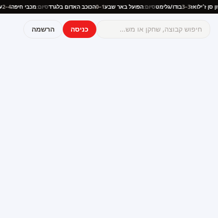
יוניון סן ז׳ילואז
3–3
בודו/גלימט
סיום:
הפועל באר שבע
1–0
הכוכב האדום בלגרד
סיום:
מכבי חיפה
4–2
כניסה
הרשמה