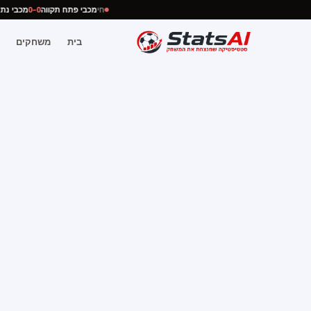
חי
מכבי פתח תקווה
0–0
מכבי 
בית
משחקים