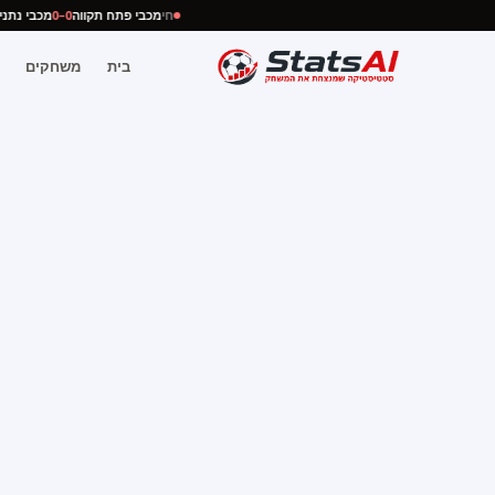
חי
מכבי פתח תקווה
0–0
מכבי נ
בית
משחקים