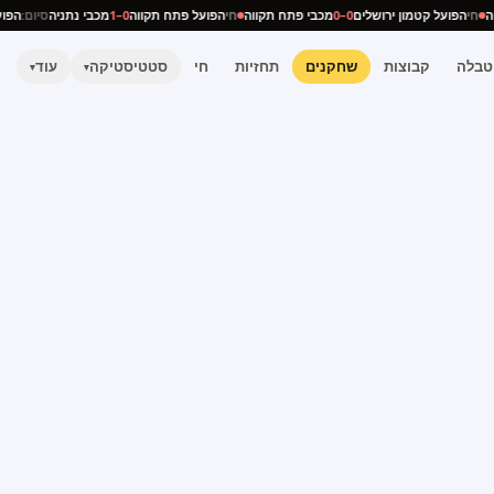
תניה
חי
הפועל קטמון ירושלים
0–0
מכבי פתח תקווה
חי
הפועל פתח תקווה
0–1
מכבי נתניה
סיום:
ה
טבלה
קבוצות
שחקנים
תחזיות
חי
סטטיסטיקה
עוד
▾
▾