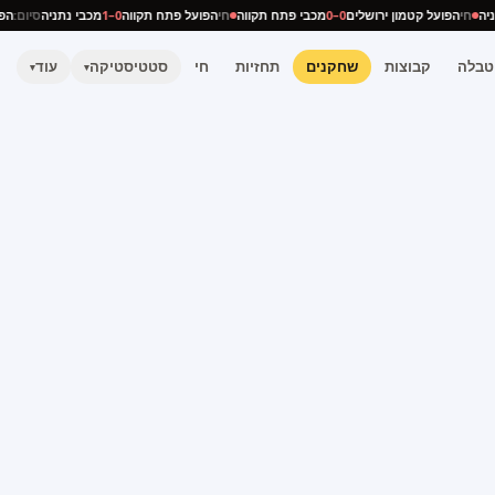
תניה
חי
הפועל קטמון ירושלים
0–0
מכבי פתח תקווה
חי
הפועל פתח תקווה
0–1
מכבי נתניה
סיום:
ה
טבלה
קבוצות
שחקנים
תחזיות
חי
סטטיסטיקה
עוד
▾
▾