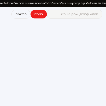
פועל תל אביב
2–0
ג.ק.ס קטוביץ
סיום:
בית"ר ירושלים
1–2
אוסטריה וינה
סיום:
מכבי תל אביב
0–3
צ
כניסה
הרשמה