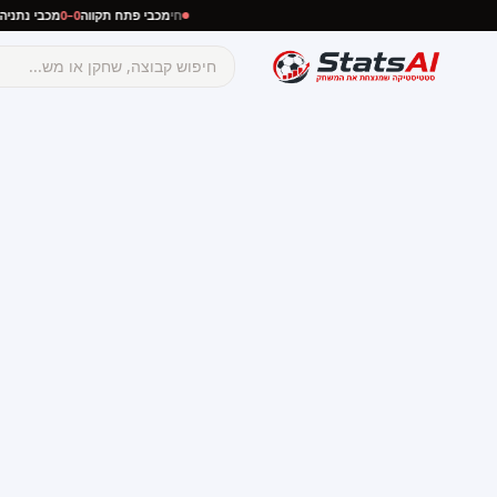
 ירושלים
חי
מכבי נתניה
0–0
מכבי פתח תקווה
חי
☰