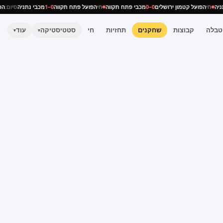
נתניה
חי
הפועל קטמון ירושלים
0–0
מכבי פתח תקווה
חי
הפועל פתח תקווה
0–1
מכבי נתניה
סיום:
טבלה
קבוצות
שחקנים
תחזיות
חי
סטטיסטיקה
עוד
▾
▾