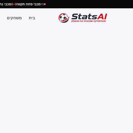
חי
מכבי פתח תקווה
0–0
מכבי 
בית
משחקים