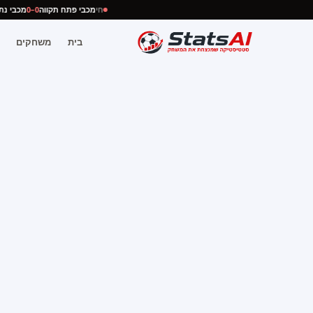
חי
מכבי פתח תקווה
0–0
מכבי 
בית
משחקים