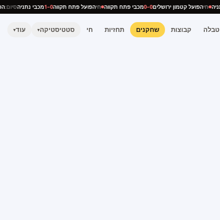
נתניה
חי
הפועל קטמון ירושלים
0–0
מכבי פתח תקווה
חי
הפועל פתח תקווה
0–1
מכבי נתניה
סיום:
טבלה
קבוצות
שחקנים
תחזיות
חי
סטטיסטיקה
עוד
▾
▾