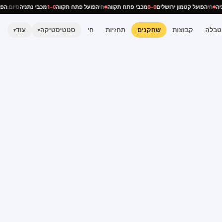
נתניה
חי
הפועל קטמון ירושלים
0–0
מכבי פתח תקווה
חי
הפועל פתח תקווה
0–1
מכבי נתניה
סיום:
טבלה
קבוצות
שחקנים
תחזיות
חי
סטטיסטיקה
עוד
▾
▾