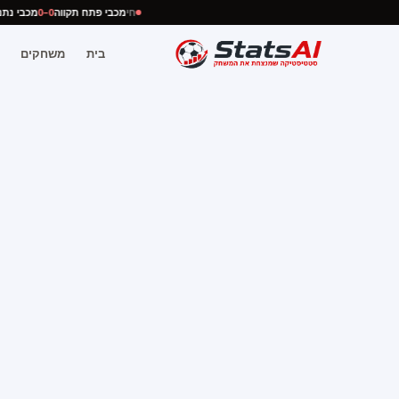
חי
מכבי פתח תקווה
0–0
מכבי 
בית
משחקים