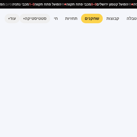
נתניה
חי
הפועל קטמון ירושלים
0–0
מכבי פתח תקווה
חי
הפועל פתח תקווה
0–1
מכבי נתניה
סיום:
טבלה
קבוצות
שחקנים
תחזיות
חי
סטטיסטיקה
עוד
▾
▾