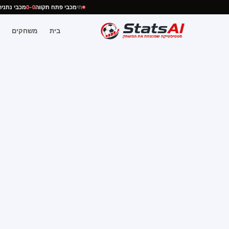
חי
מכבי פתח תקווה
0–0
מכבי נת
בית
משחקים