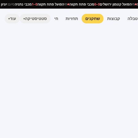
ניה
חי
הפועל קטמון ירושלים
0–0
מכבי פתח תקווה
חי
הפועל פתח תקווה
0–1
מכבי נתניה
סיום:
יו
טבלה
קבוצות
שחקנים
תחזיות
חי
סטטיסטיקה
עוד
▾
▾